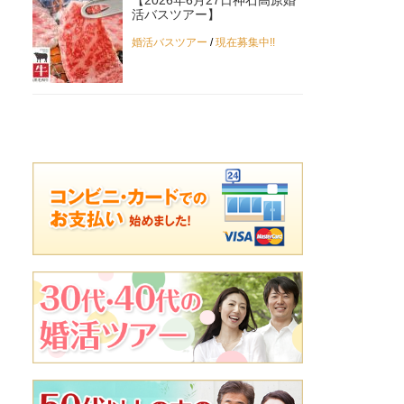
【2026年6月27日神石高原婚
活バスツアー】
婚活バスツアー
/
現在募集中!!