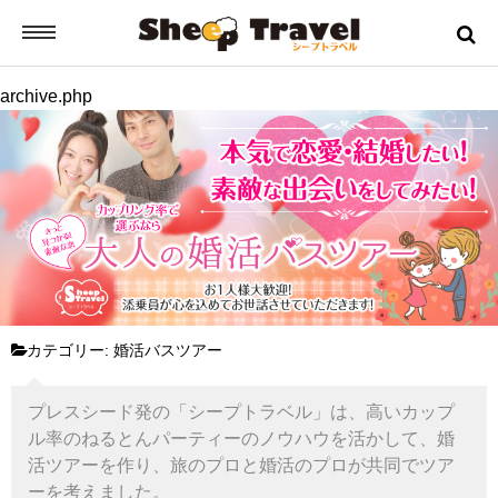
archive.php
シープトラベルとは？
ご挨拶
お申込みから出発までの流れ
バスツアーの流れ
カテゴリー:
婚活バスツアー
ツアー日誌
プレスシード発の「シープトラベル」は、高いカップ
ル率のねるとんパーティーのノウハウを活かして、婚
ツアーのご案内
活ツアーを作り、旅のプロと婚活のプロが共同でツア
ーを考えました。