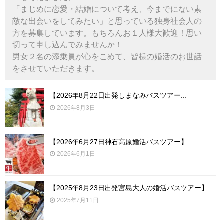
法人様向け社員旅行
「まじめに恋愛・結婚について考え、今までにない素
敵な出会いをしてみたい」と思っている独身社会人の
方を募集しています。もちろんお１人様大歓迎！思い
婚活バスツアー
切って申し込んでみませんか！
男女２名の添乗員が心をこめて、皆様の婚活のお世話
経営者様向け がん検診旅行
をさせていただきます。
一般向けバスツアー
【2026年8月22日出発しまなみバスツアー...
2026年8月3日
親子社会体験ツアー
【2026年6月27日神石高原婚活バスツアー】...
現在募集中!!
2026年6月1日
【2025年8月23日出発宮島大人の婚活バスツアー】...
2025年7月11日
お問合せ