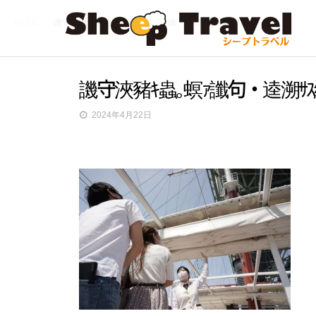
HOME
譏守浹豬ｷ蟲｡螟ｧ讖句・逵溯ｻｽ縺・00DSC06805[1]
譏守浹豬ｷ蟲｡螟ｧ讖句・逵溯ｻｽ縺・
2024年4月22日