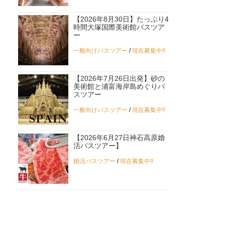
【2026年8月30日】たっぷり4
時間大塚国際美術館バスツア
ー
一般向けバスツアー
/
現在募集中!!
【2026年7月26日出発】砂の
美術館と浦富海岸島めぐりバ
スツアー
一般向けバスツアー
/
現在募集中!!
【2026年6月27日神石高原婚
活バスツアー】
婚活バスツアー
/
現在募集中!!