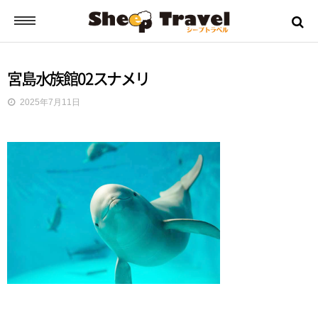
シープトラベルとは？
宮島水族館02スナメリ
2025年7月11日
ご挨拶
お申込みから出発までの流れ
バスツアーの流れ
ツアー日誌
ツアーのご案内