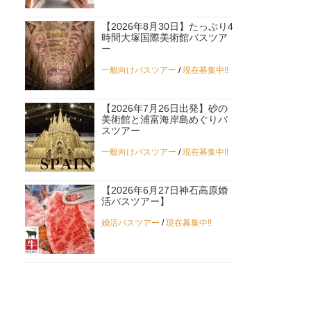
【2026年8月30日】たっぷり4
時間大塚国際美術館バスツア
ー
一般向けバスツアー
/
現在募集中!!
【2026年7月26日出発】砂の
美術館と浦富海岸島めぐりバ
スツアー
一般向けバスツアー
/
現在募集中!!
【2026年6月27日神石高原婚
活バスツアー】
婚活バスツアー
/
現在募集中!!