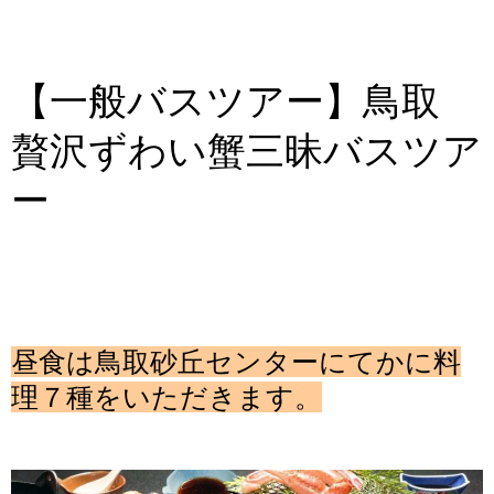
法人様向け社員旅行
婚活バスツアー
【一般バスツアー】鳥取
経営者様向け がん検診旅行
贅沢ずわい蟹三昧バスツア
ー
一般向けバスツアー
親子社会体験ツアー
現在募集中!!
昼食は鳥取砂丘センターにてかに料
理７種をいただきます。
お問合せ