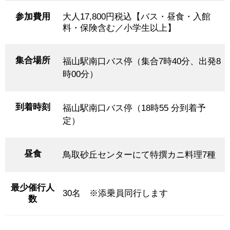
参加費用
大人17,800円税込【バス・昼食・入館
料・保険含む／小学生以上】
集合場所
福山駅南口バス停（集合7時40分、出発8
時00分）
到着時刻
福山駅南口バス停（18時55 分到着予
定）
昼食
鳥取砂丘センターにて特撰カニ料理7種
最少催行人
30名 ※添乗員同行します
数