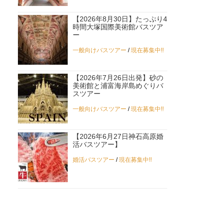
【2026年8月30日】たっぷり4
時間大塚国際美術館バスツア
ー
一般向けバスツアー
/
現在募集中!!
【2026年7月26日出発】砂の
美術館と浦富海岸島めぐりバ
スツアー
一般向けバスツアー
/
現在募集中!!
【2026年6月27日神石高原婚
活バスツアー】
婚活バスツアー
/
現在募集中!!