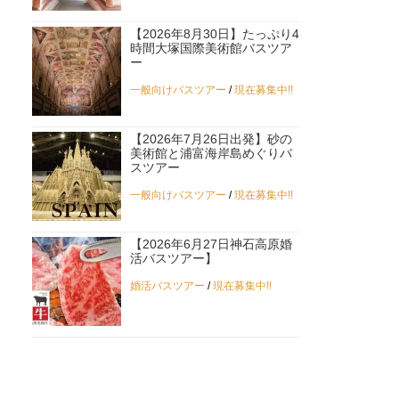
【2026年8月30日】たっぷり4
時間大塚国際美術館バスツア
ー
一般向けバスツアー
/
現在募集中!!
【2026年7月26日出発】砂の
美術館と浦富海岸島めぐりバ
スツアー
一般向けバスツアー
/
現在募集中!!
【2026年6月27日神石高原婚
活バスツアー】
婚活バスツアー
/
現在募集中!!