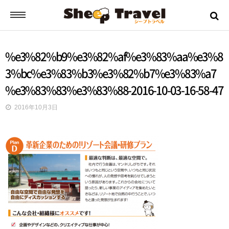
シープトラベルとは？
%e3%82%b9%e3%82%af%e3%83%aa%e3%8
3%bc%e3%83%b3%e3%82%b7%e3%83%a7
ご挨拶
%e3%83%83%e3%83%88-2016-10-03-16-58-47
2016年10月3日
お申込みから出発までの流れ
バスツアーの流れ
ツアー日誌
ツアーのご案内