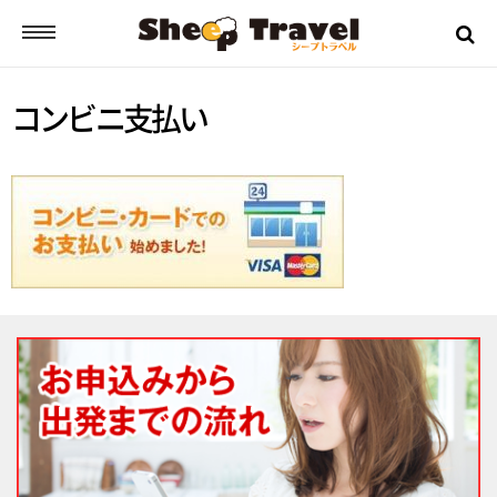
コンビニ支払い
シープトラベルとは？
ご挨拶
お申込みから出発までの流れ
バスツアーの流れ
ツアー日誌
ツアーのご案内