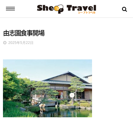
シープトラベルとは？
由志園食事開場
2025年5月22日
ご挨拶
お申込みから出発までの流れ
バスツアーの流れ
ツアー日誌
ツアーのご案内