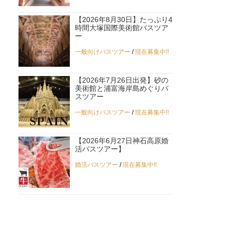
【2026年8月30日】たっぷり4
時間大塚国際美術館バスツア
ー
一般向けバスツアー
/
現在募集中!!
【2026年7月26日出発】砂の
美術館と浦富海岸島めぐりバ
スツアー
一般向けバスツアー
/
現在募集中!!
【2026年6月27日神石高原婚
活バスツアー】
婚活バスツアー
/
現在募集中!!