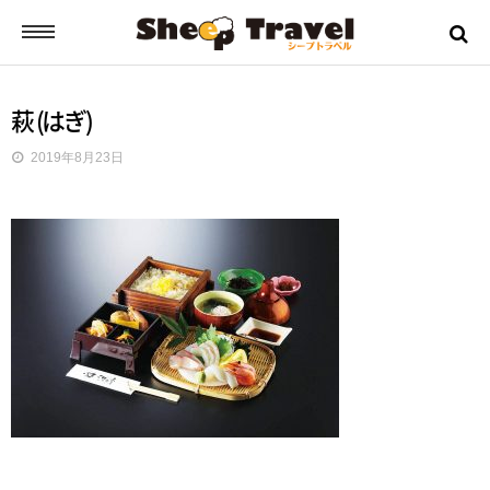
シープトラベルとは？
萩 (はぎ)
2019年8月23日
ご挨拶
お申込みから出発までの流れ
バスツアーの流れ
ツアー日誌
ツアーのご案内