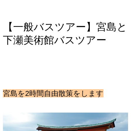
法人様向け社員旅行
婚活バスツアー
【一般バスツアー】宮島と
経営者様向け がん検診旅行
下瀬美術館バスツアー
一般向けバスツアー
親子社会体験ツアー
現在募集中!!
宮島を2時間自由散策をします
お問合せ