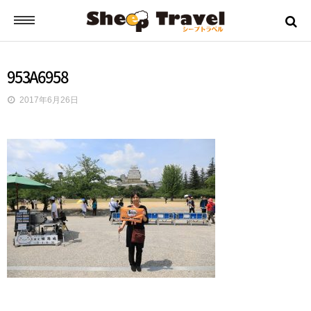
シープトラベルとは？
953A6958
2017年6月26日
ご挨拶
お申込みから出発までの流れ
バスツアーの流れ
ツアー日誌
ツアーのご案内