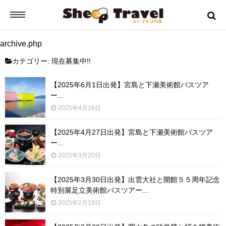
archive.php
シープトラベルとは？
カテゴリー:
現在募集中!!
ご挨拶
【2025年6月1日出発】宮島と下瀬美術館バスツア
ー...
2025年4月16日
お申込みから出発までの流れ
【2025年4月27日出発】宮島と下瀬美術館バスツア
バスツアーの流れ
ー...
2025年3月20日
ツアー日誌
【2025年3月30日出発】出雲大社と開館５５周年記念
特別展足立美術館バスツアー...
2025年2月19日
ツアーのご案内