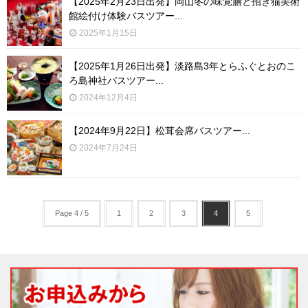
【2025年2月23日出発】岡山冬の味覚膳と招き猫美術
法人様向け社員旅行
館絵付け体験バスツアー...
2025年1月15日
婚活バスツアー
【2025年1月26日出発】淡路島3年とらふぐとおのこ
ろ島神社バスツアー...
経営者様向け がん検診旅行
2024年12月4日
一般向けバスツアー
【2024年9月22日】松茸会席バスツアー...
2024年7月24日
親子社会体験ツアー
現在募集中!!
Page 4 / 5
1
2
3
4
5
お問合せ