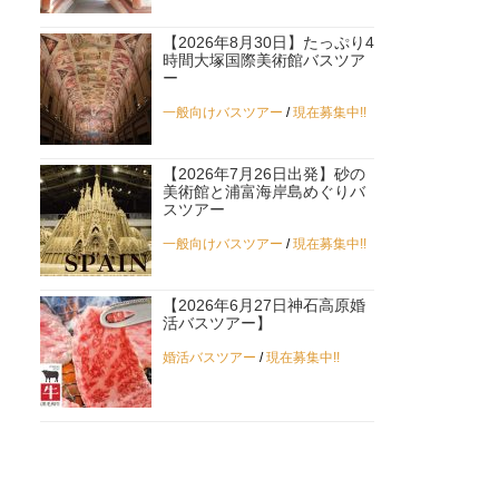
【2026年8月30日】たっぷり4
時間大塚国際美術館バスツア
ー
一般向けバスツアー
/
現在募集中!!
【2026年7月26日出発】砂の
美術館と浦富海岸島めぐりバ
スツアー
一般向けバスツアー
/
現在募集中!!
【2026年6月27日神石高原婚
活バスツアー】
婚活バスツアー
/
現在募集中!!